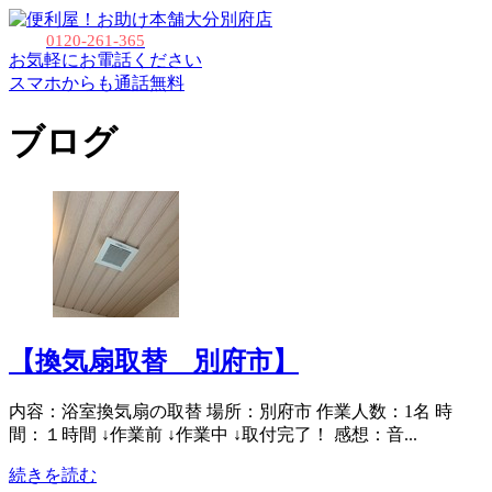
大分別府店
0120-261-365
お気軽にお電話ください
スマホからも通話無料
ブログ
【換気扇取替 別府市】
内容：浴室換気扇の取替 場所：別府市 作業人数：1名 時
間：１時間 ↓作業前 ↓作業中 ↓取付完了！ 感想：音...
続きを読む